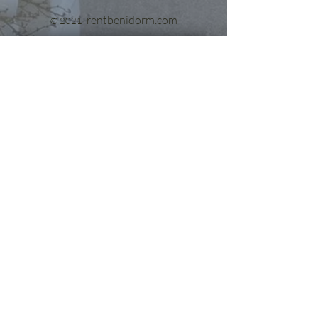
rentbenidorm.com
© 2021
Send us your questions and we'll get
back to you in no time!
Message
Acepto los términos y condiciones
Ver Términos de Uso
Enviar
Política de cookies