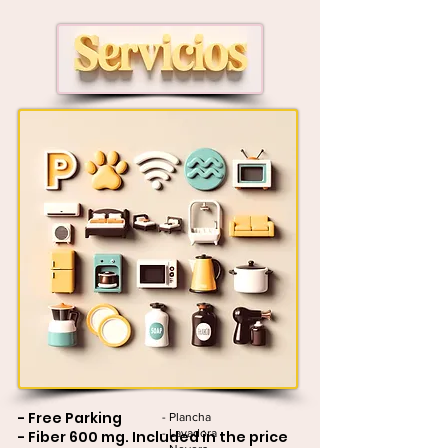
- Free Parking
- Plancha
- Lavadora
- Fiber 600 mg. Included in the price