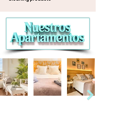
Alhambra B
Alhambra
Aquarium II
C/ Jaén, 4.
C/Jaén, 4 Benidorm.
Av/Juan Fuster
Benidorm
2 Habitaciones
Zaragoza
2 habitaciones
1 Habitación
2-4 huéspedes