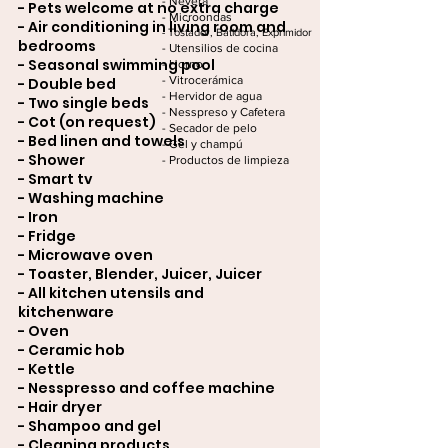
- Nevera
- Pets welcome at no extra charge
- Microondas
- Air conditioning in living room and
- Tostador, Batidora, Exprimidor
bedrooms
- Utensilios de cocina
- Seasonal swimming pool
- Horno
- Vitrocerámica
- Double bed
- Hervidor de agua
- Two single beds
- Nesspreso y Cafetera
- Cot (on request)
- Secador de pelo
- Bed linen and towels
- Gel y champú
- Shower
- Productos de limpieza​​
- Smart tv
- Washing machine
- Iron
- Fridge
- Microwave oven
- Toaster, Blender, Juicer, Juicer
- All kitchen utensils and
kitchenware
- Oven
- Ceramic hob
- Kettle
- Nesspresso and coffee machine
- Hair dryer
- Shampoo and gel
- Cleaning products