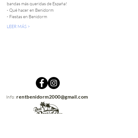
bandas más queridas de España!
- Qué hacer en Benidorm
- Fiestas en Benidorm
LEER MÁS >
rentbenidorm2000@gmail.com
Info:
Contacto