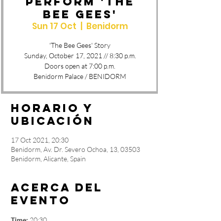
PERFORM 'THE
BEE GEES'
Sun 17 Oct
  |  
Benidorm
'The Bee Gees' Story
Sunday, October 17, 2021 // 8:30 p.m.
Doors open at 7:00 p.m.
Benidorm Palace / BENIDORM
Horario y
ubicación
17 Oct 2021, 20:30
Benidorm, Av. Dr. Severo Ochoa, 13, 03503
Benidorm, Alicante, Spain
Acerca del
evento
Time:
 20:30