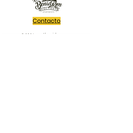
Contacto
rentbenidorm.com
© 2021
Send us your questions and we'll get
back to you in no time!
Message
Acepto los términos y condiciones
Ver Términos de Uso
Enviar