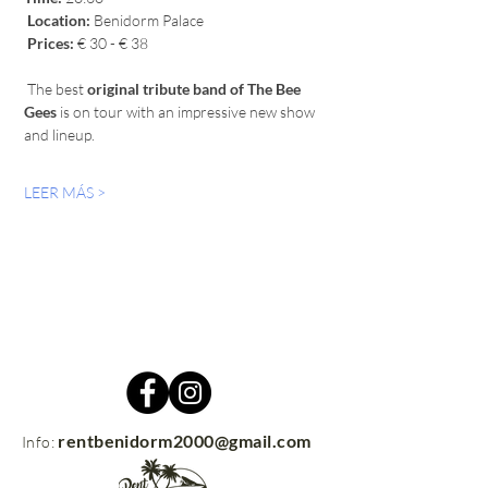
Location:
 Benidorm Palace
Prices:
 € 30 - € 38
 The best 
original tribute band of The Bee 
Gees
 is on tour with an impressive new show 
and lineup.
LEER MÁS >
rentbenidorm2000@gmail.com
Info: