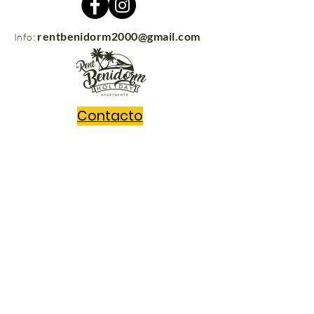
rentbenidorm2000@gmail.com
Info:
Contacto
rentbenidorm.com
© 2021
Send us your questions and we'll get
back to you in no time!
Message