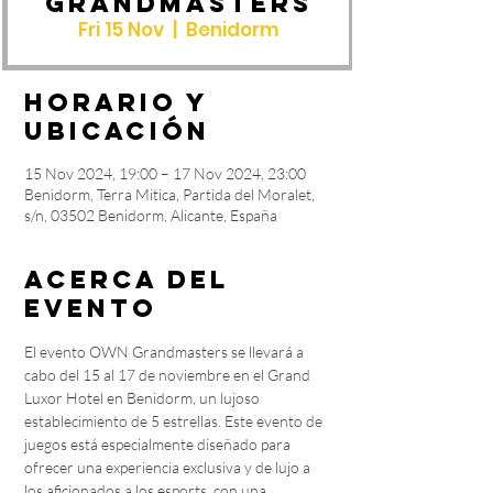
Grandmasters
Fri 15 Nov
  |  
Benidorm
Horario y
ubicación
15 Nov 2024, 19:00 – 17 Nov 2024, 23:00
Benidorm, Terra Mitica, Partida del Moralet,
s/n, 03502 Benidorm, Alicante, España
Acerca del
evento
El evento OWN Grandmasters se llevará a 
cabo del 15 al 17 de noviembre en el Grand 
Luxor Hotel en Benidorm, un lujoso 
establecimiento de 5 estrellas. Este evento de 
juegos está especialmente diseñado para 
ofrecer una experiencia exclusiva y de lujo a 
los aficionados a los esports, con una 