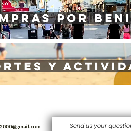
mpras por ben
rtes y activi
Send us your questio
m2000@gmail.com