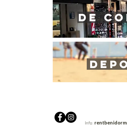
de co
depo
rentbenidor
Info: