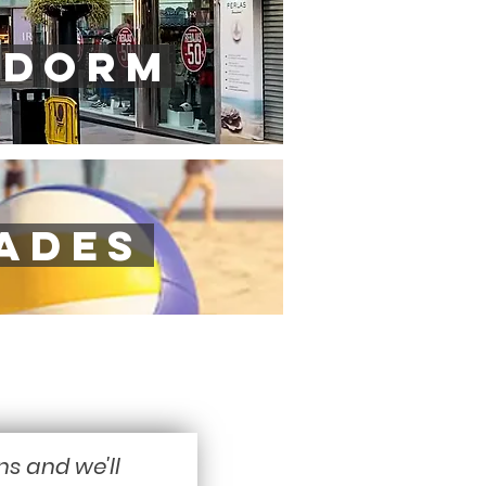
idorm
dades
ns and we'll