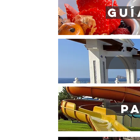
GUÍ
p