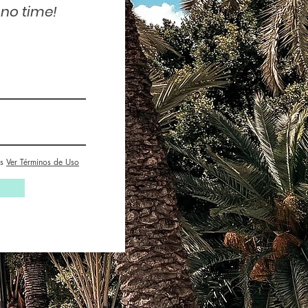
 no time!
s
Ver Términos de Uso