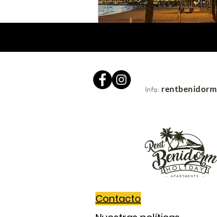
rentbenidor
Info:
Contacto