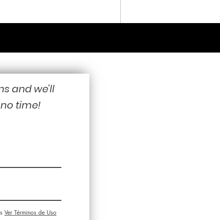
ns and we'll
 no time!
s
Ver Términos de Uso